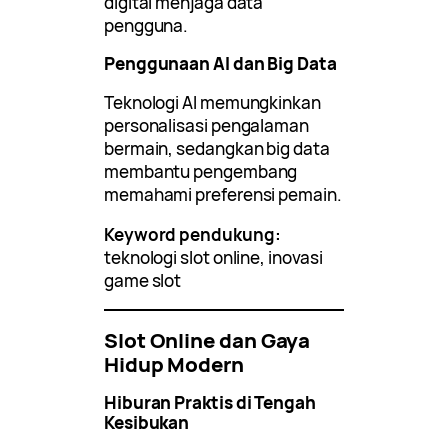
digital menjaga data
pengguna.
Penggunaan AI dan Big Data
Teknologi AI memungkinkan
personalisasi pengalaman
bermain, sedangkan big data
membantu pengembang
memahami preferensi pemain.
Keyword pendukung:
teknologi slot online, inovasi
game slot
Slot Online dan Gaya
Hidup Modern
Hiburan Praktis di Tengah
Kesibukan