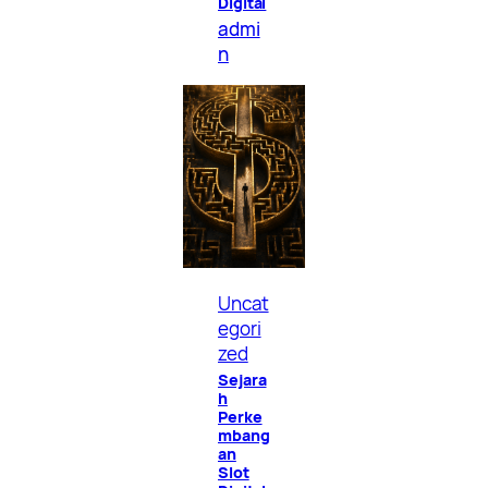
Digital
admi
n
Uncat
egori
zed
Sejara
h
Perke
mbang
an
Slot