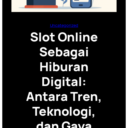
Uncategorized
Slot Online
Sebagai
Hiburan
Digital:
Antara Tren,
Teknologi,
dan Gaya