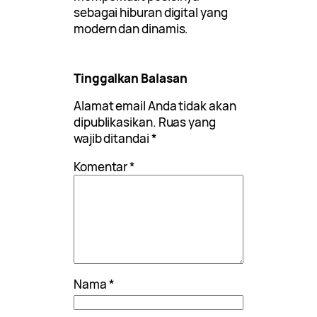
sebagai hiburan digital yang
modern dan dinamis.
Tinggalkan Balasan
Alamat email Anda tidak akan
dipublikasikan.
Ruas yang
wajib ditandai
*
Komentar
*
Nama
*