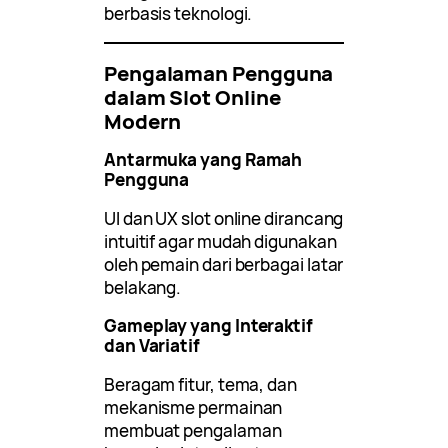
berbasis teknologi.
Pengalaman Pengguna
dalam Slot Online
Modern
Antarmuka yang Ramah
Pengguna
UI dan UX slot online dirancang
intuitif agar mudah digunakan
oleh pemain dari berbagai latar
belakang.
Gameplay yang Interaktif
dan Variatif
Beragam fitur, tema, dan
mekanisme permainan
membuat pengalaman