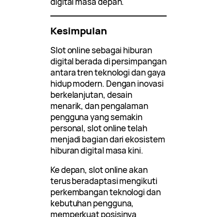
digital masa depan.
Kesimpulan
Slot online sebagai hiburan
digital berada di persimpangan
antara tren teknologi dan gaya
hidup modern. Dengan inovasi
berkelanjutan, desain
menarik, dan pengalaman
pengguna yang semakin
personal, slot online telah
menjadi bagian dari ekosistem
hiburan digital masa kini.
Ke depan, slot online akan
terus beradaptasi mengikuti
perkembangan teknologi dan
kebutuhan pengguna,
memperkuat posisinya