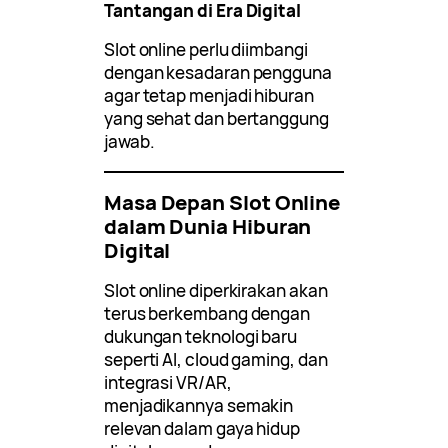
Tantangan di Era Digital
Slot online perlu diimbangi
dengan kesadaran pengguna
agar tetap menjadi hiburan
yang sehat dan bertanggung
jawab.
Masa Depan Slot Online
dalam Dunia Hiburan
Digital
Slot online diperkirakan akan
terus berkembang dengan
dukungan teknologi baru
seperti AI, cloud gaming, dan
integrasi VR/AR,
menjadikannya semakin
relevan dalam gaya hidup