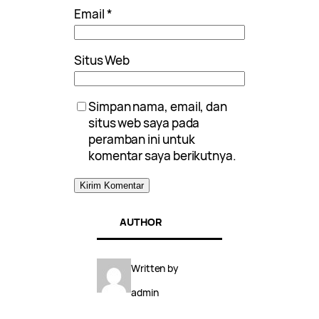
Email
*
Situs Web
Simpan nama, email, dan
situs web saya pada
peramban ini untuk
komentar saya berikutnya.
AUTHOR
Written by
admin