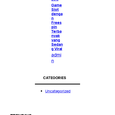
Game
Slot
denga
n
Frees
pin
Terba
nyak
yang
Sedan
g Viral
admi
n
CATEGORIES
Uncategorized