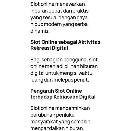
Slot online menawarkan
hiburan cepat dan praktis
yang sesuai dengan gaya
hidup modern yang serba
dinamis.
Slot Online sebagai Aktivitas
Rekreasi Digital
Bagi sebagian pengguna, slot
online menjadi pilihan hiburan
digital untuk mengisi waktu
luang dan melepas penat.
Pengaruh Slot Online
terhadap Kebiasaan Digital
Slot online mencerminkan
perubahan perilaku
masyarakat yang semakin
mengandalkan hiburan